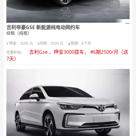
吉利帝豪GSE 新能源纯电动网约车
经租（纯租）
押金：3000 元
月租：2500 元
租期：6个月
吉利Gse ，押金3000提车， #6期2500/月（送
优惠补贴：
7天）