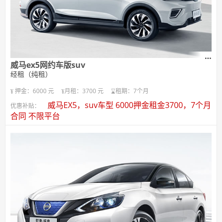
威马ex5网约车版suv
经租（纯租）
押金：6000 元
月租：3700 元
租期：7个月
威马EX5，suv车型 6000押金租金3700，7个月
优惠补贴：
合同 不限平台