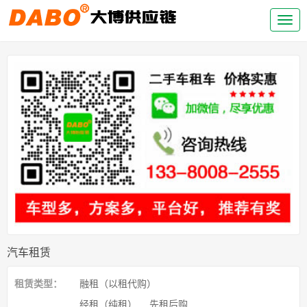
汽车租赁
租赁类型：
融租（以租代购）
经租（纯租）
先租后购