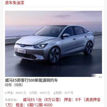
退车免油漆
威马E5即客行500新能源网约车
经租（纯租）
押金：8000 元
月租：4000 元
租期：36个月
威马E5 1台（8万公里） 押金：8千（滴滴押金
优惠补贴：
1万） 租金：6期/12期 4000